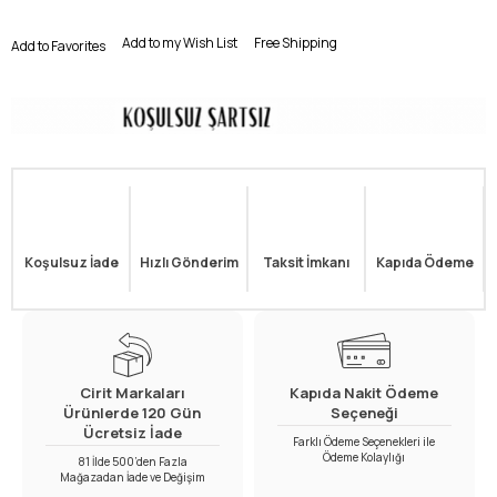
Add to my Wish List
Free Shipping
Add to Favorites
Koşulsuz İade
Hızlı Gönderim
Taksit İmkanı
Kapıda Ödeme
Cirit Markaları
Kapıda Nakit Ödeme
Ürünlerde 120 Gün
Seçeneği
Ücretsiz İade
Farklı Ödeme Seçenekleri ile
Ödeme Kolaylığı
81 İlde 500’den Fazla
Mağazadan İade ve Değişim