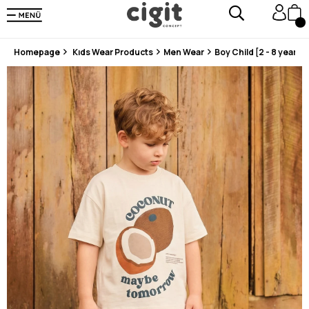
En Uygun Fiyat Garantisi !
300₺ ve Üzeri Alışverişlerde Kargo Ücretsiz !
Koşulsuz Şartsız İade İmkanı
Homepage
Kıds Wear Products
Men Wear
Boy Child [2 - 8 years]