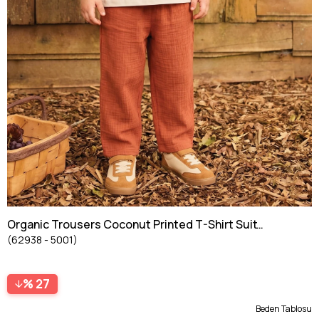
Organic Trousers Coconut Printed T-Shirt Suit
(62938 - 5001)
Age 3-10 ECRU
27
Beden Tablosu