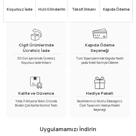
Koşulsuz İade
Hızlı Gönderim
Taksit İmkanı
Kapıda Ödeme
Cigit Ürünlerinde
Kapıda Ödeme
Ücretsiz İade
Seçeneği
30 Gün İçerisinde Ücretsiz
Tüm Siparişlerinide Kapıda Nakit
Koşulsuz İade İmkanı
yada Kredi Kartıyla Ödeme
Kalite ve Güvence
Hediye Paketi
Yılda 3 Milyona Yakın Üründe
Sevdiklerinizi Mutlu Edeceğiniz
Birden Çok Kalite Kontrol Testi
Özel Tasarımlı Hediye Paketi
Seçeneği
Uygulamamızı İndirin