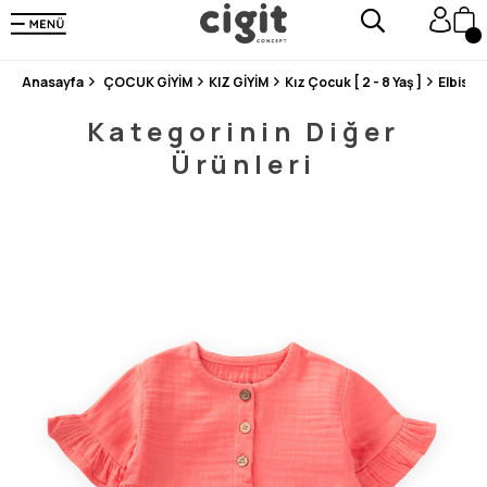
250.000'DEN FAZLA DEĞERLENDİRMEDE 5 ÜZERİNDEN 4.8 PUAN ALDI ⭐⭐⭐⭐⭐
3 MİLYONDAN FAZLA MUTLU MÜŞTERİ ❤️ 10 MİLYON ÜRÜN
Anasayfa
ÇOCUK GİYİM
KIZ GİYİM
Kız Çocuk [ 2 - 8 Yaş ]
Elbise
Kategorinin Diğer
Ürünleri