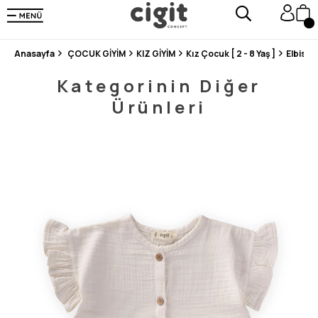
250.000'DEN FAZLA DEĞERLENDİRMEDE 5 ÜZERİNDEN 4.8 PUAN ALDI ⭐⭐⭐⭐⭐
3 MİLYONDAN FAZLA MUTLU MÜŞTERİ ❤️ 10 MİLYON ÜRÜN
Anasayfa
ÇOCUK GİYİM
KIZ GİYİM
Kız Çocuk [ 2 - 8 Yaş ]
Elbise
Kategorinin Diğer
Ürünleri