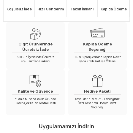
Koşulsuz İade
Hızlı Gönderim
Taksit İmkanı
Kapıda Ödeme
Cigit Ürünlerinde
Kapıda Ödeme
Ücretsiz İade
Seçeneği
30 Gün İçerisinde Ücretsiz
Tüm Siparişlerinide Kapıda Nakit
Koşulsuz İade İmkanı
yada Kredi Kartıyla Ödeme
Kalite ve Güvence
Hediye Paketi
Yılda 3 Milyona Yakın Üründe
Sevdiklerinizi Mutlu Edeceğiniz
Birden Çok Kalite Kontrol Testi
Özel Tasarımlı Hediye Paketi
Seçeneği
Uygulamamızı İndirin