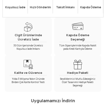
Koşulsuz İade
Hızlı Gönderim
Taksit İmkanı
Kapıda Ödeme
Cigit Ürünlerinde
Kapıda Ödeme
Ücretsiz İade
Seçeneği
30 Gün İçerisinde Ücretsiz
Tüm Siparişlerinide Kapıda Nakit
Koşulsuz İade İmkanı
yada Kredi Kartıyla Ödeme
Kalite ve Güvence
Hediye Paketi
Yılda 3 Milyona Yakın Üründe
Sevdiklerinizi Mutlu Edeceğiniz
Birden Çok Kalite Kontrol Testi
Özel Tasarımlı Hediye Paketi
Seçeneği
Uygulamamızı İndirin