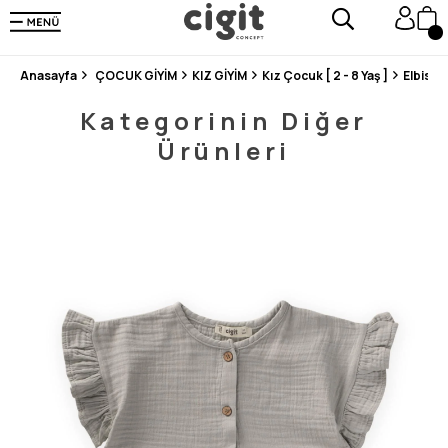
250.000'DEN FAZLA DEĞERLENDİRMEDE 5 ÜZERİNDEN 4.8 PUAN ALDI ⭐⭐⭐⭐⭐
3 MİLYONDAN FAZLA MUTLU MÜŞTERİ ❤️ 10 MİLYON ÜRÜN
Anasayfa
ÇOCUK GİYİM
KIZ GİYİM
Kız Çocuk [ 2 - 8 Yaş ]
Elbise
Kategorinin Diğer
Ürünleri