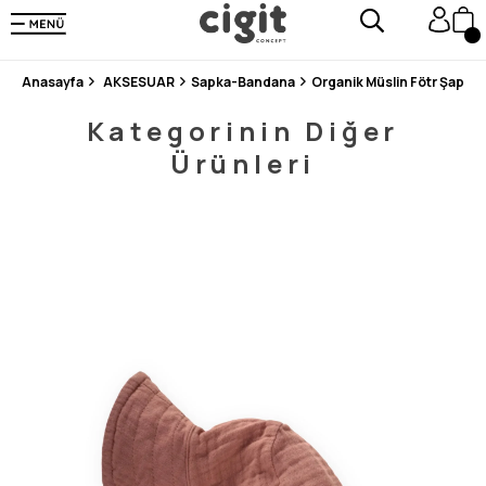
250.000'DEN FAZLA DEĞERLENDİRMEDE 5 ÜZERİNDEN 4.8 PUAN ALDI ⭐⭐⭐⭐⭐
3 MİLYONDAN FAZLA MUTLU MÜŞTERİ ❤️ 10 MİLYON ÜRÜN
Anasayfa
AKSESUAR
Sapka-Bandana
Organik Müslin Fötr Şapka 
Kategorinin Diğer
Ürünleri