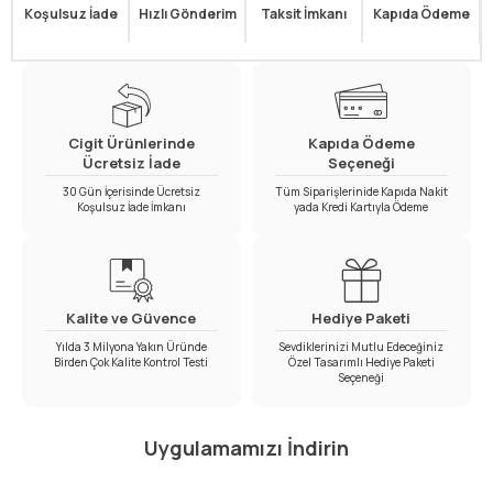
Koşulsuz İade
Hızlı Gönderim
Taksit İmkanı
Kapıda Ödeme
Cigit Ürünlerinde
Kapıda Ödeme
Ücretsiz İade
Seçeneği
30 Gün İçerisinde Ücretsiz
Tüm Siparişlerinide Kapıda Nakit
Koşulsuz İade İmkanı
yada Kredi Kartıyla Ödeme
Kalite ve Güvence
Hediye Paketi
Yılda 3 Milyona Yakın Üründe
Sevdiklerinizi Mutlu Edeceğiniz
Birden Çok Kalite Kontrol Testi
Özel Tasarımlı Hediye Paketi
Seçeneği
Uygulamamızı İndirin