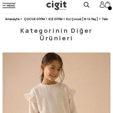
250.000'DEN FAZLA DEĞERLENDİRMEDE 5 ÜZERİNDEN 4.8 PUAN ALDI ⭐⭐⭐⭐⭐
3 MİLYONDAN FAZLA MUTLU MÜŞTERİ ❤️ 10 MİLYON ÜRÜN
Anasayfa
ÇOCUK GİYİM
KIZ GİYİM
Kız Çocuk [ 8-14 Yaş ]
Takım
Kategorinin Diğer
Ürünleri