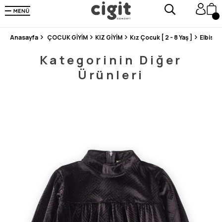
250.000'DEN FAZLA DEĞERLENDİRMEDE 5 ÜZERİNDEN 4.8 PUAN ALDI ⭐⭐⭐⭐⭐
3 MİLYONDAN FAZLA MUTLU MÜŞTERİ ❤️ 10 MİLYON ÜRÜN
Anasayfa
ÇOCUK GİYİM
KIZ GİYİM
Kız Çocuk [ 2 - 8 Yaş ]
Elbise
Kategorinin Diğer
Ürünleri