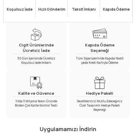
Koşulsuz İade
Hızlı Gönderim
Taksit İmkanı
Kapıda Ödeme
Cigit Ürünlerinde
Kapıda Ödeme
Ücretsiz İade
Seçeneği
30 Gün İçerisinde Ücretsiz
Tüm Siparişlerinide Kapıda Nakit
Koşulsuz İade İmkanı
yada Kredi Kartıyla Ödeme
Kalite ve Güvence
Hediye Paketi
Yılda 3 Milyona Yakın Üründe
Sevdiklerinizi Mutlu Edeceğiniz
Birden Çok Kalite Kontrol Testi
Özel Tasarımlı Hediye Paketi
Seçeneği
Uygulamamızı İndirin