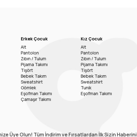
Erkek Çocuk
Kız Çocuk
Alt
Alt
Pantolon
Pantolon
Zıbın / Tulum
Zıbın / Tulum
Pijama Takımı
Pijama Takımı
Tişört
Tişört
Bebek Takım
Bebek Takım
Sweatshirt
Sweatshirt
Gömlek
Tunik
Eşofman Takımı
Eşofman Takımı
Çamaşır Takımı
ize Üye Olun! Tüm İndirim ve Fırsatlardan İlk Sizin Haberin