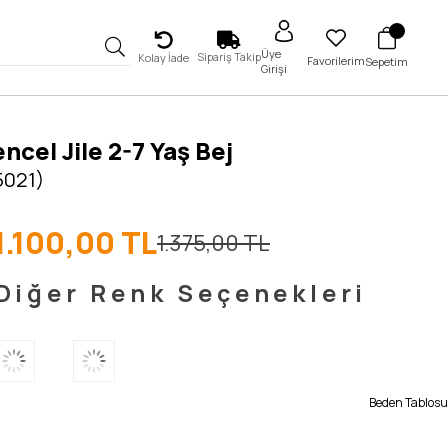
Üye
Sipariş Takip
Kolay İade
Favorilerim
Sepetim
Girişi
encel Jile 2-7 Yaş Bej
5021)
1.100,00 TL
1.375,00 TL
Diğer Renk Seçenekleri
Beden Tablosu