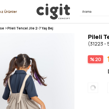
⭐⭐⭐⭐
ız Ürünler
ise
Pileli Tencel Jile 2-7 Yaş Bej
Pileli T
(31223 - 
20