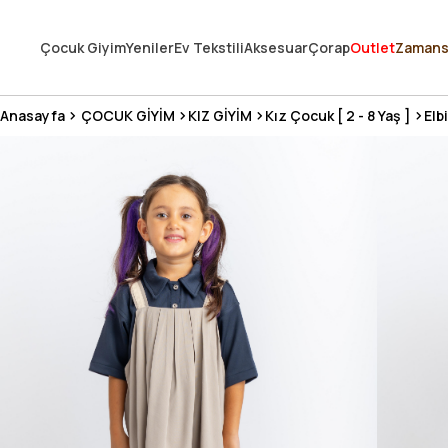
250.000'DEN FAZLA DEĞERLENDİRMEDE 5 ÜZERİNDEN 4.8 PUAN ALDI ⭐
Çocuk Giyim
Yeniler
Ev Tekstili
Aksesuar
Çorap
Outlet
Zamans
3 MİLYONDAN FAZLA MUTLU MÜŞTERİ ❤️ 10 MİLYON ÜRÜN
Anasayfa
ÇOCUK GİYİM
KIZ GİYİM
Kız Çocuk [ 2 - 8 Yaş ]
Elb