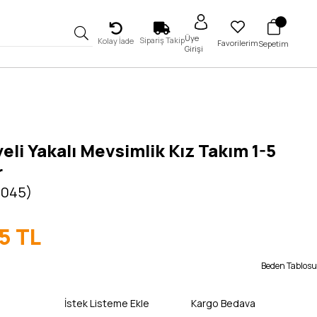
Üye
Sipariş Takip
Kolay İade
Favorilerim
Sepetim
Girişi
eli Yakalı Mevsimlik Kız Takım 1-5
r
5045)
5 TL
Beden Tablosu
İstek Listeme Ekle
Kargo Bedava