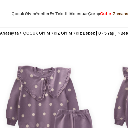
250.000'DEN FAZLA DEĞERLENDİRMEDE 5 ÜZERİNDEN 4.8 PUAN ALDI ⭐
Çocuk Giyim
Yeniler
Ev Tekstili
Aksesuar
Çorap
Outlet
Zamans
3 MİLYONDAN FAZLA MUTLU MÜŞTERİ ❤️ 10 MİLYON ÜRÜN
Anasayfa
ÇOCUK GİYİM
KIZ GİYİM
Kız Bebek [ 0 - 5 Yaş ]
Beb