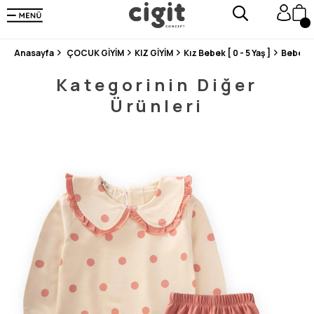
250.000'DEN FAZLA DEĞERLENDİRMEDE 5 ÜZERİNDEN 4.8 PUAN ALDI ⭐⭐⭐⭐⭐
3 MİLYONDAN FAZLA MUTLU MÜŞTERİ ❤️ 10 MİLYON ÜRÜN
Anasayfa
ÇOCUK GİYİM
KIZ GİYİM
Kız Bebek [ 0 - 5 Yaş ]
Bebek 
Kategorinin Diğer
Ürünleri