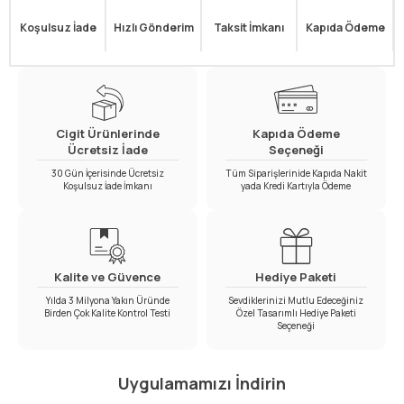
Koşulsuz İade
Hızlı Gönderim
Taksit İmkanı
Kapıda Ödeme
Cigit Ürünlerinde
Kapıda Ödeme
Ücretsiz İade
Seçeneği
30 Gün İçerisinde Ücretsiz
Tüm Siparişlerinide Kapıda Nakit
Koşulsuz İade İmkanı
yada Kredi Kartıyla Ödeme
Kalite ve Güvence
Hediye Paketi
Yılda 3 Milyona Yakın Üründe
Sevdiklerinizi Mutlu Edeceğiniz
Birden Çok Kalite Kontrol Testi
Özel Tasarımlı Hediye Paketi
Seçeneği
Uygulamamızı İndirin