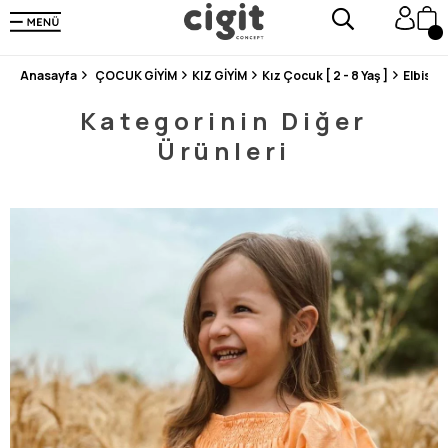
250.000'DEN FAZLA DEĞERLENDİRMEDE 5 ÜZERİNDEN 4.8 PUAN ALDI ⭐⭐⭐⭐⭐
3 MİLYONDAN FAZLA MUTLU MÜŞTERİ ❤️ 10 MİLYON ÜRÜN
Anasayfa
ÇOCUK GİYİM
KIZ GİYİM
Kız Çocuk [ 2 - 8 Yaş ]
Elbise
Kategorinin Diğer
Ürünleri