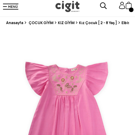
250.000'DEN FAZLA DEĞERLENDİRMEDE 5 ÜZERİNDEN 4.8 PUAN ALDI ⭐⭐⭐⭐⭐
3 MİLYONDAN FAZLA MUTLU MÜŞTERİ ❤️ 10 MİLYON ÜRÜN
Anasayfa
ÇOCUK GİYİM
KIZ GİYİM
Kız Çocuk [ 2 - 8 Yaş ]
Elbise