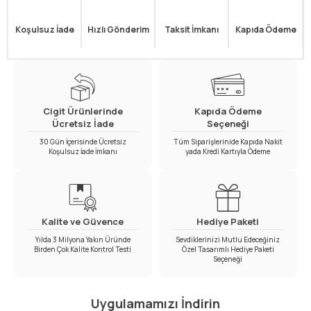
Koşulsuz İade
Hızlı Gönderim
Taksit İmkanı
Kapıda Ödeme
Cigit Ürünlerinde
Kapıda Ödeme
Ücretsiz İade
Seçeneği
30 Gün İçerisinde Ücretsiz
Tüm Siparişlerinide Kapıda Nakit
Koşulsuz İade İmkanı
yada Kredi Kartıyla Ödeme
Kalite ve Güvence
Hediye Paketi
Yılda 3 Milyona Yakın Üründe
Sevdiklerinizi Mutlu Edeceğiniz
Birden Çok Kalite Kontrol Testi
Özel Tasarımlı Hediye Paketi
Seçeneği
Uygulamamızı İndirin