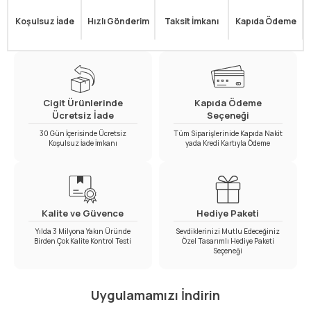
Koşulsuz İade
Hızlı Gönderim
Taksit İmkanı
Kapıda Ödeme
Cigit Ürünlerinde
Kapıda Ödeme
Ücretsiz İade
Seçeneği
30 Gün İçerisinde Ücretsiz
Tüm Siparişlerinide Kapıda Nakit
Koşulsuz İade İmkanı
yada Kredi Kartıyla Ödeme
Kalite ve Güvence
Hediye Paketi
Yılda 3 Milyona Yakın Üründe
Sevdiklerinizi Mutlu Edeceğiniz
Birden Çok Kalite Kontrol Testi
Özel Tasarımlı Hediye Paketi
Seçeneği
Uygulamamızı İndirin