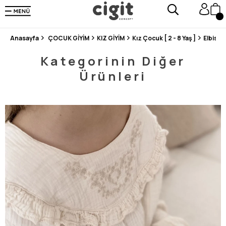
250.000'DEN FAZLA DEĞERLENDİRMEDE 5 ÜZERİNDEN 4.8 PUAN ALDI ⭐⭐⭐⭐⭐
3 MİLYONDAN FAZLA MUTLU MÜŞTERİ ❤️ 10 MİLYON ÜRÜN
Anasayfa
ÇOCUK GİYİM
KIZ GİYİM
Kız Çocuk [ 2 - 8 Yaş ]
Elbise
Kategorinin Diğer
Ürünleri