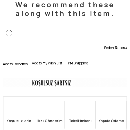
We recommend these
along with this item.
Beden Tablosu
Add to my Wish List
Free Shipping
Add to Favorites
Koşulsuz İade
Hızlı Gönderim
Taksit İmkanı
Kapıda Ödeme