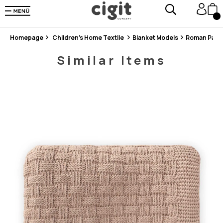
En Uygun Fiyat Garantisi !
300₺ ve Üzeri Alışverişlerde Kargo Ücretsiz !
Koşulsuz Şartsız İade İmkanı
Homepage
Children's Home Textile
Blanket Models
Roman Patte
Similar Items