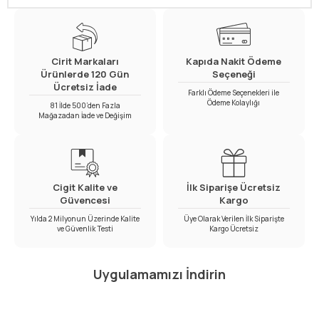
Cirit Markaları
Kapıda Nakit Ödeme
Ürünlerde 120 Gün
Seçeneği
Ücretsiz İade
Farklı Ödeme Seçenekleri ile
Ödeme Kolaylığı
81 İlde 500’den Fazla
Mağazadan İade ve Değişim
Cigit Kalite ve
İlk Siparişe Ücretsiz
Güvencesi
Kargo
Yılda 2 Milyonun Üzerinde Kalite
Üye Olarak Verilen İlk Siparişte
ve Güvenlik Testi
Kargo Ücretsiz
Uygulamamızı İndirin