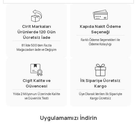
Cirit Markaları
Kapıda Nakit Ödeme
Ürünlerde 120 Gün
Seçeneği
Ücretsiz İade
Farklı Ödeme Seçenekleri ile
Ödeme Kolaylığı
81 İlde 500’den Fazla
Mağazadan İade ve Değişim
Cigit Kalite ve
İlk Siparişe Ücretsiz
Güvencesi
Kargo
Yılda 2 Milyonun Üzerinde Kalite
Üye Olarak Verilen İlk Siparişte
ve Güvenlik Testi
Kargo Ücretsiz
Uygulamamızı İndirin