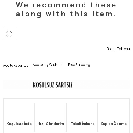
We recommend these
along with this item.
Beden Tablosu
Add to my Wish List
Free Shipping
Add to Favorites
Koşulsuz İade
Hızlı Gönderim
Taksit İmkanı
Kapıda Ödeme