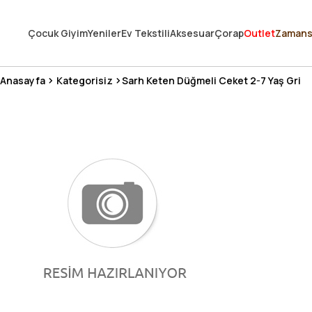
250.000'DEN FAZLA DEĞERLENDİRMEDE 5 ÜZERİNDEN 4.8 PUAN ALDI ⭐
Çocuk Giyim
Yeniler
Ev Tekstili
Aksesuar
Çorap
Outlet
Zamans
3 MİLYONDAN FAZLA MUTLU MÜŞTERİ ❤️ 10 MİLYON ÜRÜN
Anasayfa
Kategorisiz
Sarh Keten Düğmeli Ceket 2-7 Yaş Gri