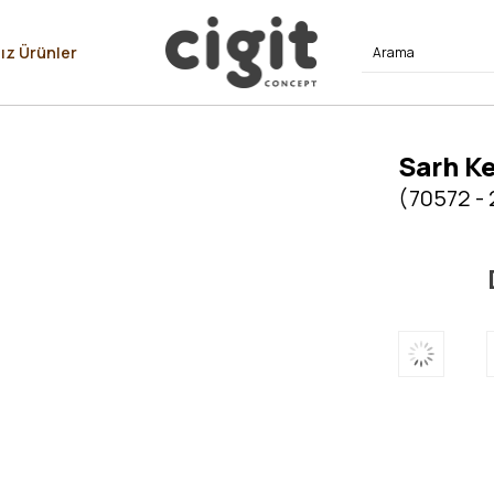
⭐⭐⭐⭐
ız Ürünler
Sarh Ke
(70572 - 