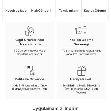
Koşulsuz İade
Hızlı Gönderim
Taksit İmkanı
Kapıda Ödeme
Cigit Ürünlerinde
Kapıda Ödeme
Ücretsiz İade
Seçeneği
30 Gün İçerisinde Ücretsiz
Tüm Siparişlerinide Kapıda Nakit
Koşulsuz İade İmkanı
yada Kredi Kartıyla Ödeme
Kalite ve Güvence
Hediye Paketi
Yılda 3 Milyona Yakın Üründe
Sevdiklerinizi Mutlu Edeceğiniz
Birden Çok Kalite Kontrol Testi
Özel Tasarımlı Hediye Paketi
Seçeneği
Uygulamamızı İndirin