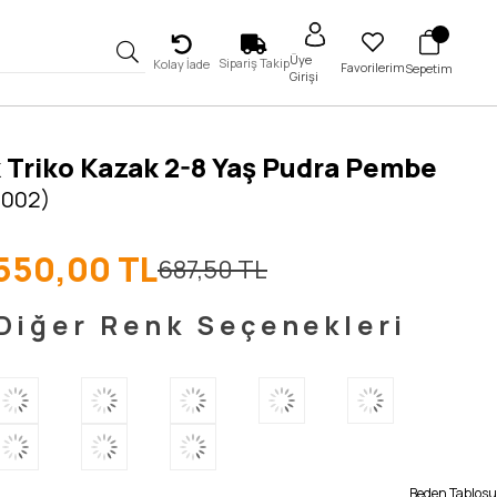
Üye
Sipariş Takip
Kolay İade
Favorilerim
Sepetim
Girişi
 Triko Kazak 2-8 Yaş Pudra Pembe
5002)
550,00 TL
687,50 TL
Diğer Renk Seçenekleri
Beden Tablosu