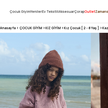
250.000'DEN FAZLA DEĞERLENDİRMEDE 5 ÜZERİNDEN 4.8 PUAN ALDI ⭐
Çocuk Giyim
Yeniler
Ev Tekstili
Aksesuar
Çorap
Outlet
Zamans
3 MİLYONDAN FAZLA MUTLU MÜŞTERİ ❤️ 10 MİLYON ÜRÜN
Anasayfa
ÇOCUK GİYİM
KIZ GİYİM
Kız Çocuk [ 2 - 8 Yaş ]
Ka