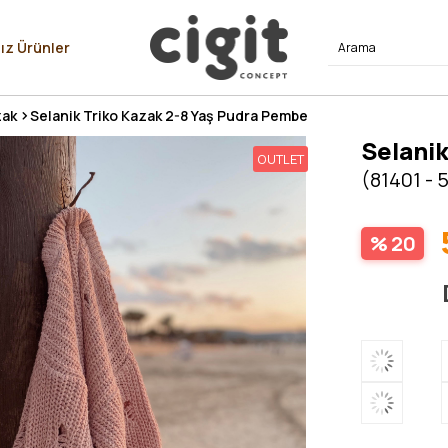
⭐⭐⭐⭐
ız Ürünler
zak
Selanik Triko Kazak 2-8 Yaş Pudra Pembe
Selanik
OUTLET
(81401 - 
20