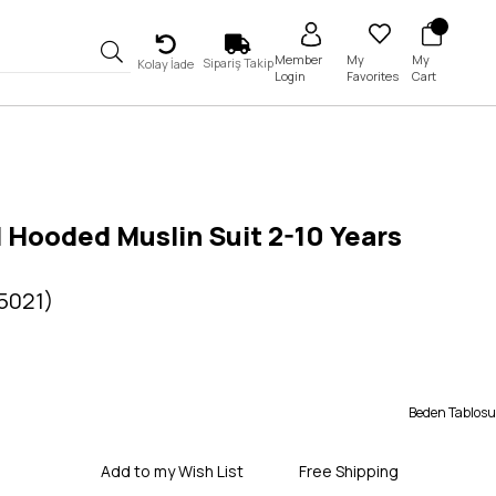
My
My
Member
Sipariş Takip
Kolay İade
Favorites
Cart
Login
 Hooded Muslin Suit 2-10 Years
 5021)
Beden Tablosu
Add to my Wish List
Free Shipping