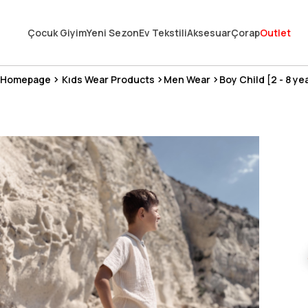
En Uygun Fiyat Garantisi !
Çocuk Giyim
Yeni Sezon
Ev Tekstili
Aksesuar
Çorap
Outlet
300₺ ve Üzeri Alışverişlerde Kargo Ücretsiz !
Koşulsuz Şartsız İade İmkanı
Homepage
Kıds Wear Products
Men Wear
Boy Child [2 - 8 ye