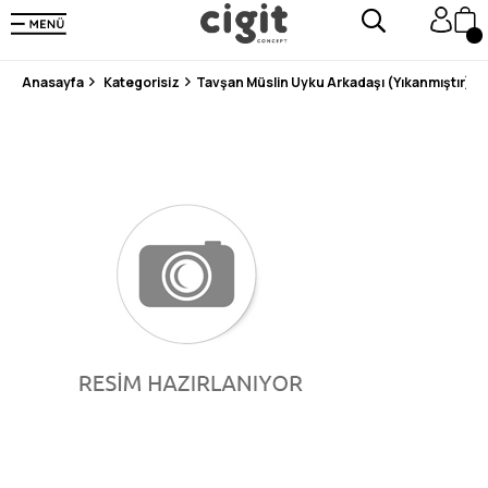
250.000'DEN FAZLA DEĞERLENDİRMEDE 5 ÜZERİNDEN 4.8 PUAN ALDI ⭐⭐⭐⭐⭐
3 MİLYONDAN FAZLA MUTLU MÜŞTERİ ❤️ 10 MİLYON ÜRÜN
Anasayfa
Kategorisiz
Tavşan Müslin Uyku Arkadaşı (Yıkanmıştır)