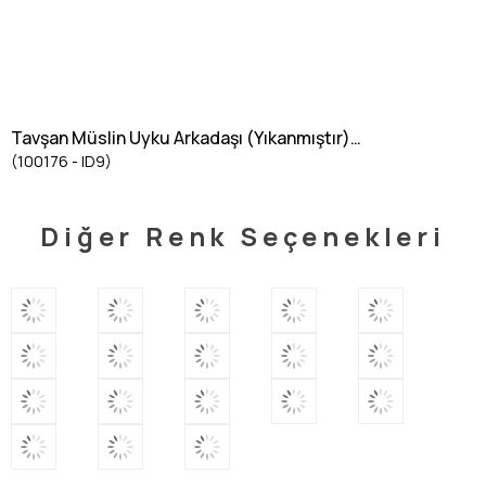
Tavşan Müslin Uyku Arkadaşı (Yıkanmıştır)
(100176 - ID9)
40X40 cm STONE
Diğer Renk Seçenekleri