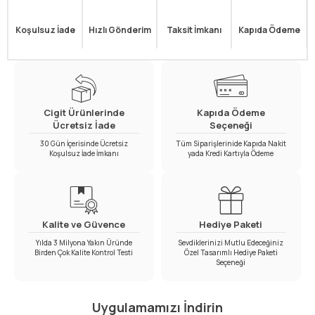
Koşulsuz İade
Hızlı Gönderim
Taksit İmkanı
Kapıda Ödeme
Cigit Ürünlerinde
Kapıda Ödeme
Ücretsiz İade
Seçeneği
30 Gün İçerisinde Ücretsiz
Tüm Siparişlerinide Kapıda Nakit
Koşulsuz İade İmkanı
yada Kredi Kartıyla Ödeme
Kalite ve Güvence
Hediye Paketi
Yılda 3 Milyona Yakın Üründe
Sevdiklerinizi Mutlu Edeceğiniz
Birden Çok Kalite Kontrol Testi
Özel Tasarımlı Hediye Paketi
Seçeneği
Uygulamamızı İndirin