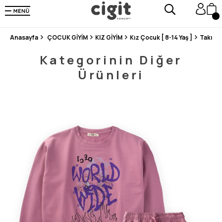
250.000'DEN FAZLA DEĞERLENDİRMEDE 5 ÜZERİNDEN 4.8 PUAN ALDI ⭐⭐⭐⭐⭐
3 MİLYONDAN FAZLA MUTLU MÜŞTERİ ❤️ 10 MİLYON ÜRÜN
Anasayfa
ÇOCUK GİYİM
KIZ GİYİM
Kız Çocuk [ 8-14 Yaş ]
Takım
Kategorinin Diğer
Ürünleri