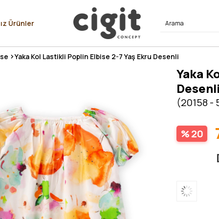
⭐⭐⭐⭐
ız Ürünler
ise
Yaka Kol Lastikli Poplin Elbise 2-7 Yaş Ekru Desenli
Yaka Ko
Desenl
(20158 - 
20