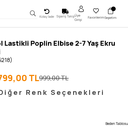
Üye
Sipariş Takip
Kolay İade
Favorilerim
Sepetim
Girişi
l Lastikli Poplin Elbise 2-7 Yaş Ekru
i
5218)
799,00 TL
999,00 TL
Diğer Renk Seçenekleri
Beden Tablosu