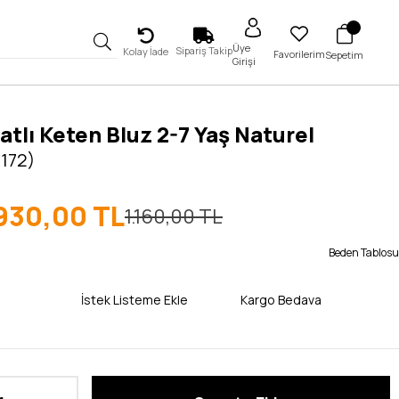
Üye
Sipariş Takip
Kolay İade
Favorilerim
Sepetim
Girişi
atlı Keten Bluz 2-7 Yaş Naturel
5172)
930,00 TL
1.160,00 TL
Beden Tablosu
İstek Listeme Ekle
Kargo Bedava