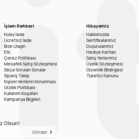
İşlem Rehberi
Hikayemiz
Kolay İade
Hakkımızda
Ücretsiz İade
Sertifikalarımız
Bize Ulaşın
Duyurularımız
Etk
Hediye Kartları
Çerez Politikası
Satış Yerlerimiz
Mesafeli Satış Sözleşmesi
Üyelik Sözleşmesi
Sıkça Sorulan Sorular
Güvenlik Bildirgesi
Sipariş Takip
Tüketici Kanunu
Kişisel Verilerin Korunması
Gizlilik Politikası
Kullanım Koşulları
Kampanya Bilgileri
iz Olsun!
Gönder