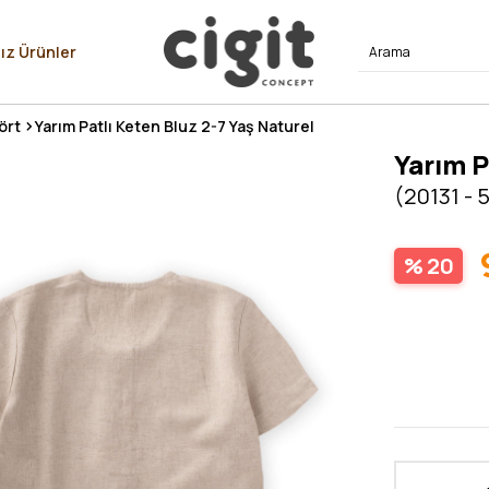
⭐⭐⭐⭐
ız Ürünler
ört
Yarım Patlı Keten Bluz 2-7 Yaş Naturel
Yarım P
(20131 - 
20