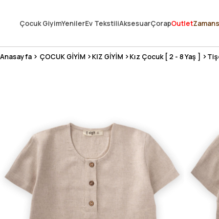
250.000'DEN FAZLA DEĞERLENDİRMEDE 5 ÜZERİNDEN 4.8 PUAN ALDI ⭐
Çocuk Giyim
Yeniler
Ev Tekstili
Aksesuar
Çorap
Outlet
Zamans
3 MİLYONDAN FAZLA MUTLU MÜŞTERİ ❤️ 10 MİLYON ÜRÜN
Anasayfa
ÇOCUK GİYİM
KIZ GİYİM
Kız Çocuk [ 2 - 8 Yaş ]
Tiş