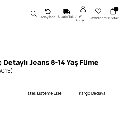
Üye
Sipariş Takip
Kolay İade
Favorilerim
Sepetim
Girişi
 Detaylı Jeans 8-14 Yaş Füme
5015)
İstek Listeme Ekle
Kargo Bedava