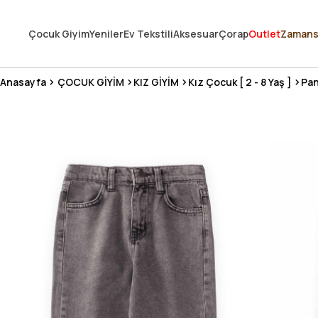
250.000'DEN FAZLA DEĞERLENDİRMEDE 5 ÜZERİNDEN 4.8 PUAN ALDI ⭐
Çocuk Giyim
Yeniler
Ev Tekstili
Aksesuar
Çorap
Outlet
Zamans
3 MİLYONDAN FAZLA MUTLU MÜŞTERİ ❤️ 10 MİLYON ÜRÜN
Anasayfa
ÇOCUK GİYİM
KIZ GİYİM
Kız Çocuk [ 2 - 8 Yaş ]
Pan