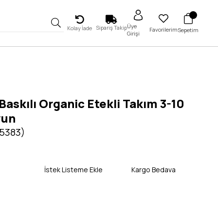
Üye
Sipariş Takip
Kolay İade
Favorilerim
Sepetim
Girişi
Baskılı Organic Etekli Takım 3-10
vun
 5383)
İstek Listeme Ekle
Kargo Bedava