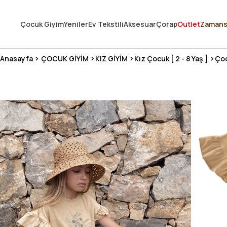
250.000'DEN FAZLA DEĞERLENDİRMEDE 5 ÜZERİNDEN 4.8 PUAN ALDI ⭐
Çocuk Giyim
Yeniler
Ev Tekstili
Aksesuar
Çorap
Outlet
Zamans
3 MİLYONDAN FAZLA MUTLU MÜŞTERİ ❤️ 10 MİLYON ÜRÜN
Anasayfa
ÇOCUK GİYİM
KIZ GİYİM
Kız Çocuk [ 2 - 8 Yaş ]
Çoc