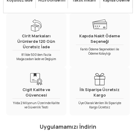
Koşulsuz İade
Hızlı Gönderim
Taksit İmkanı
Kapıda Ödeme
Cirit Markaları
Kapıda Nakit Ödeme
Ürünlerde 120 Gün
Seçeneği
Ücretsiz İade
Farklı Ödeme Seçenekleri ile
Ödeme Kolaylığı
81 İlde 500’den Fazla
Mağazadan İade ve Değişim
Cigit Kalite ve
İlk Siparişe Ücretsiz
Güvencesi
Kargo
Yılda 2 Milyonun Üzerinde Kalite
Üye Olarak Verilen İlk Siparişte
ve Güvenlik Testi
Kargo Ücretsiz
Uygulamamızı İndirin