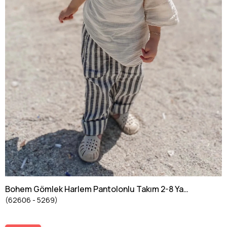
Bohem Gömlek Harlem Pantolonlu Takım 2-8 Yaş
(62606 - 5269)
KREM/LACİVERT