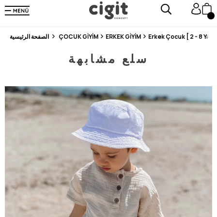
En Uygun Fiyat Garantisi !
300₺ ve Üzeri Alışverişlerde Kargo Ücretsiz !
Koşulsuz Şartsız İade İmkanı
Erkek Çocuk [ 2 - 8 Yaş ]
ERKEK GİYİM
ÇOCUK GİYİM
الصفحة الرئيسية
سلع مشابهة