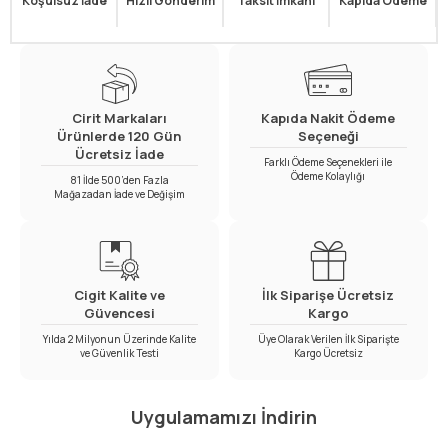
Koşulsuz İade
Hızlı Gönderim
Taksit İmkanı
Kapıda Ödeme
Cirit Markaları
Kapıda Nakit Ödeme
Ürünlerde 120 Gün
Seçeneği
Ücretsiz İade
Farklı Ödeme Seçenekleri ile
Ödeme Kolaylığı
81 İlde 500’den Fazla
Mağazadan İade ve Değişim
Cigit Kalite ve
İlk Siparişe Ücretsiz
Güvencesi
Kargo
Yılda 2 Milyonun Üzerinde Kalite
Üye Olarak Verilen İlk Siparişte
ve Güvenlik Testi
Kargo Ücretsiz
Uygulamamızı İndirin