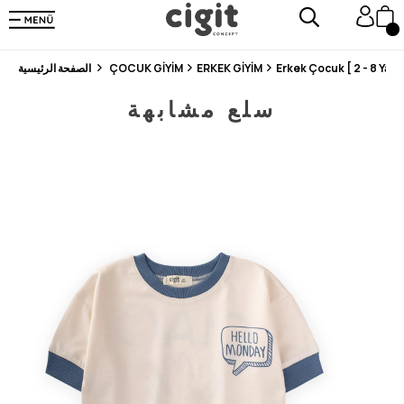
En Uygun Fiyat Garantisi !
300₺ ve Üzeri Alışverişlerde Kargo Ücretsiz !
Koşulsuz Şartsız İade İmkanı
Erkek Çocuk [ 2 - 8 Yaş ]
ERKEK GİYİM
ÇOCUK GİYİM
الصفحة الرئيسية
سلع مشابهة