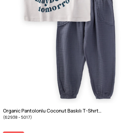
Organic Pantolonlu Coconut Baskılı T-Shırt
(62938 - 5017)
Takım 3-10 Yaş TAŞ