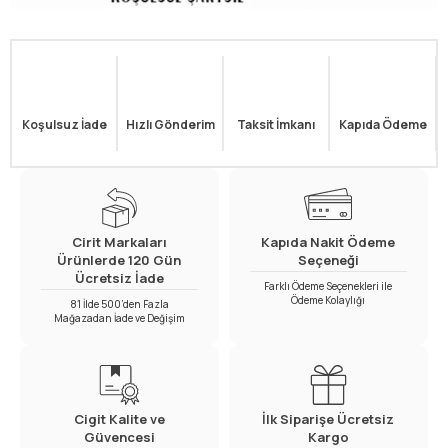
Koşulsuz İade
Hızlı Gönderim
Taksit İmkanı
Kapıda Ödeme
Cirit Markaları
Kapıda Nakit Ödeme
Ürünlerde 120 Gün
Seçeneği
Ücretsiz İade
Farklı Ödeme Seçenekleri ile
Ödeme Kolaylığı
81 İlde 500’den Fazla
Mağazadan İade ve Değişim
Cigit Kalite ve
İlk Siparişe Ücretsiz
Güvencesi
Kargo