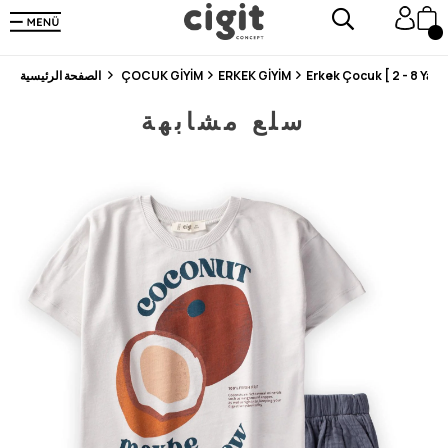
En Uygun Fiyat Garantisi !
300₺ ve Üzeri Alışverişlerde Kargo Ücretsiz !
Koşulsuz Şartsız İade İmkanı
Erkek Çocuk [ 2 - 8 Yaş ]
ERKEK GİYİM
ÇOCUK GİYİM
الصفحة الرئيسية
سلع مشابهة