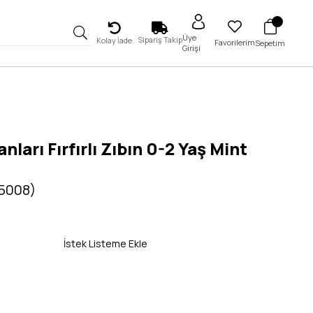
Üye
Sipariş Takip
Kolay İade
Favorilerim
Sepetim
Girişi
anları Fırfırlı Zıbın 0-2 Yaş Mint
 5008)
İstek Listeme Ekle