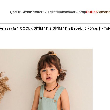
250.000'DEN FAZLA DEĞERLENDİRMEDE 5 ÜZERİNDEN 4.8 PUAN ALDI ⭐
Çocuk Giyim
Yeniler
Ev Tekstili
Aksesuar
Çorap
Outlet
Zamans
3 MİLYONDAN FAZLA MUTLU MÜŞTERİ ❤️ 10 MİLYON ÜRÜN
Anasayfa
ÇOCUK GİYİM
KIZ GİYİM
Kız Bebek [ 0 - 5 Yaş ]
Tul