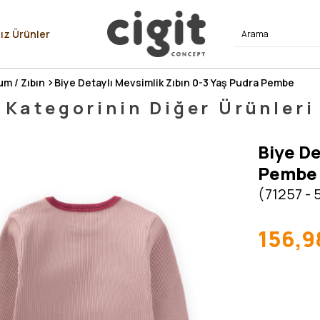
⭐⭐⭐⭐
ız Ürünler
um / Zıbın
Biye Detaylı Mevsimlik Zıbın 0-3 Yaş Pudra Pembe
Kategorinin Diğer Ürünleri
Biye De
Pembe
(71257 - 
156,9