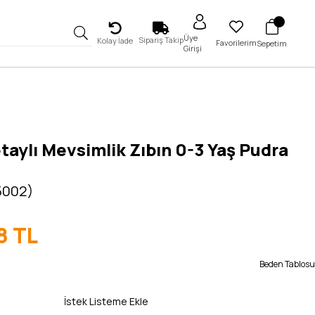
Üye
Sipariş Takip
Kolay İade
Favorilerim
Sepetim
Girişi
taylı Mevsimlik Zıbın 0-3 Yaş Pudra
5002)
8 TL
Beden Tablosu
İstek Listeme Ekle