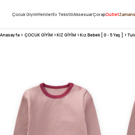
250.000'DEN FAZLA DEĞERLENDİRMEDE 5 ÜZERİNDEN 4.8 PUAN ALDI ⭐
Çocuk Giyim
Yeniler
Ev Tekstili
Aksesuar
Çorap
Outlet
Zamans
3 MİLYONDAN FAZLA MUTLU MÜŞTERİ ❤️ 10 MİLYON ÜRÜN
Anasayfa
ÇOCUK GİYİM
KIZ GİYİM
Kız Bebek [ 0 - 5 Yaş ]
Tul