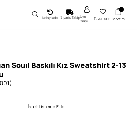
Üye
Sipariş Takip
Kolay İade
Favorilerim
Sepetim
Girişi
n Souıl Baskılı Kız Sweatshirt 2-13
u
5001)
İstek Listeme Ekle