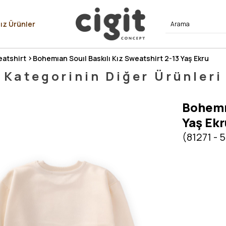
⭐⭐⭐⭐
ız Ürünler
atshirt
Bohemıan Souıl Baskılı Kız Sweatshirt 2-13 Yaş Ekru
Kategorinin Diğer Ürünleri
Bohemıa
Yaş Ekr
(81271 - 