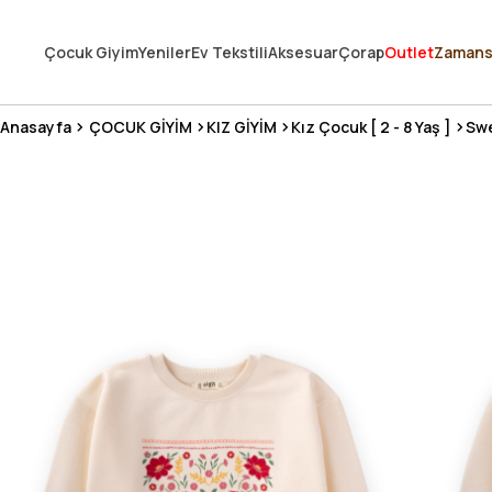
250.000'DEN FAZLA DEĞERLENDİRMEDE 5 ÜZERİNDEN 4.8 PUAN ALDI ⭐
Çocuk Giyim
Yeniler
Ev Tekstili
Aksesuar
Çorap
Outlet
Zamans
3 MİLYONDAN FAZLA MUTLU MÜŞTERİ ❤️ 10 MİLYON ÜRÜN
Anasayfa
ÇOCUK GİYİM
KIZ GİYİM
Kız Çocuk [ 2 - 8 Yaş ]
Swe