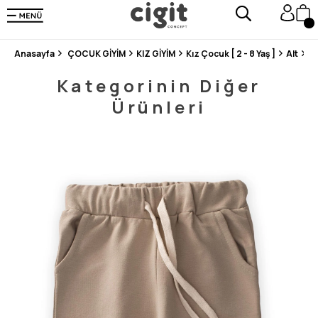
250.000'DEN FAZLA DEĞERLENDİRMEDE 5 ÜZERİNDEN 4.8 PUAN ALDI ⭐⭐⭐⭐⭐
3 MİLYONDAN FAZLA MUTLU MÜŞTERİ ❤️ 10 MİLYON ÜRÜN
Anasayfa
ÇOCUK GİYİM
KIZ GİYİM
Kız Çocuk [ 2 - 8 Yaş ]
Alt
Ce
Kategorinin Diğer
Ürünleri