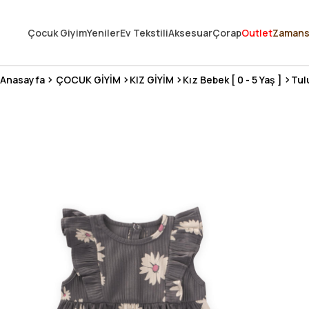
250.000'DEN FAZLA DEĞERLENDİRMEDE 5 ÜZERİNDEN 4.8 PUAN ALDI ⭐
Çocuk Giyim
Yeniler
Ev Tekstili
Aksesuar
Çorap
Outlet
Zamans
3 MİLYONDAN FAZLA MUTLU MÜŞTERİ ❤️ 10 MİLYON ÜRÜN
Anasayfa
ÇOCUK GİYİM
KIZ GİYİM
Kız Bebek [ 0 - 5 Yaş ]
Tul