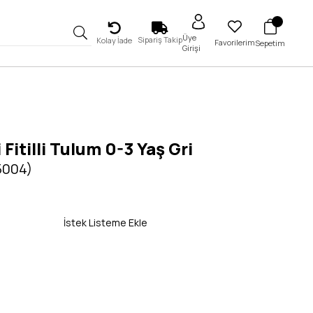
Üye
Sipariş Takip
Kolay İade
Favorilerim
Sepetim
Girişi
 Fitilli Tulum 0-3 Yaş Gri
5004)
İstek Listeme Ekle