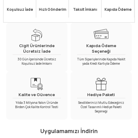
Koşulsuz İade
Hızlı Gönderim
Taksit İmkanı
Kapıda Ödeme
Cigit Ürünlerinde
Kapıda Ödeme
Ücretsiz İade
Seçeneği
30 Gün İçerisinde Ücretsiz
Tüm Siparişlerinide Kapıda Nakit
Koşulsuz İade İmkanı
yada Kredi Kartıyla Ödeme
Kalite ve Güvence
Hediye Paketi
Yılda 3 Milyona Yakın Üründe
Sevdiklerinizi Mutlu Edeceğiniz
Birden Çok Kalite Kontrol Testi
Özel Tasarımlı Hediye Paketi
Seçeneği
Uygulamamızı İndirin