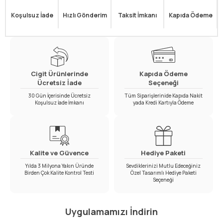
Koşulsuz İade
Hızlı Gönderim
Taksit İmkanı
Kapıda Ödeme
Cigit Ürünlerinde
Kapıda Ödeme
Ücretsiz İade
Seçeneği
30 Gün İçerisinde Ücretsiz
Tüm Siparişlerinide Kapıda Nakit
Koşulsuz İade İmkanı
yada Kredi Kartıyla Ödeme
Kalite ve Güvence
Hediye Paketi
Yılda 3 Milyona Yakın Üründe
Sevdiklerinizi Mutlu Edeceğiniz
Birden Çok Kalite Kontrol Testi
Özel Tasarımlı Hediye Paketi
Seçeneği
Uygulamamızı İndirin