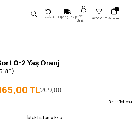
Üye
Sipariş Takip
Kolay İade
Favorilerim
Sepetim
Girişi
 Şort 0-2 Yaş Oranj
 5186)
165,00 TL
209,00 TL
Beden Tablosu
İstek Listeme Ekle