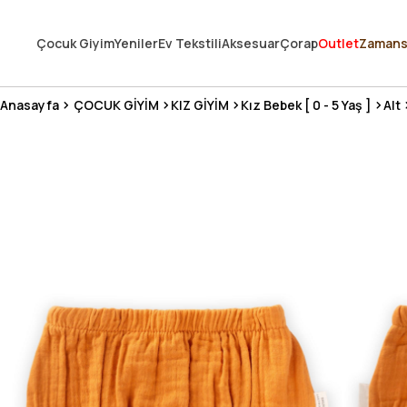
250.000'DEN FAZLA DEĞERLENDİRMEDE 5 ÜZERİNDEN 4.8 PUAN ALDI ⭐
Çocuk Giyim
Yeniler
Ev Tekstili
Aksesuar
Çorap
Outlet
Zamans
3 MİLYONDAN FAZLA MUTLU MÜŞTERİ ❤️ 10 MİLYON ÜRÜN
Anasayfa
ÇOCUK GİYİM
KIZ GİYİM
Kız Bebek [ 0 - 5 Yaş ]
Alt