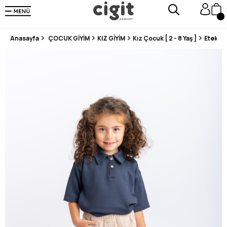
250.000'DEN FAZLA DEĞERLENDİRMEDE 5 ÜZERİNDEN 4.8 PUAN ALDI ⭐⭐⭐⭐⭐
3 MİLYONDAN FAZLA MUTLU MÜŞTERİ ❤️ 10 MİLYON ÜRÜN
Anasayfa
ÇOCUK GİYİM
KIZ GİYİM
Kız Çocuk [ 2 - 8 Yaş ]
Etek