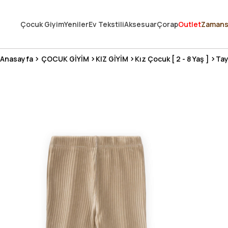
250.000'DEN FAZLA DEĞERLENDİRMEDE 5 ÜZERİNDEN 4.8 PUAN ALDI ⭐
Çocuk Giyim
Yeniler
Ev Tekstili
Aksesuar
Çorap
Outlet
Zamans
3 MİLYONDAN FAZLA MUTLU MÜŞTERİ ❤️ 10 MİLYON ÜRÜN
Anasayfa
ÇOCUK GİYİM
KIZ GİYİM
Kız Çocuk [ 2 - 8 Yaş ]
Tay