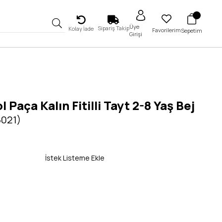
Üye
Sipariş Takip
Kolay İade
Favorilerim
Sepetim
Girişi
l Paça Kalın Fitilli Tayt 2-8 Yaş Bej
5021)
İstek Listeme Ekle