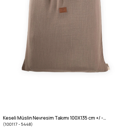
Keseli Müslin Nevresim Takımı 100X135 cm +/ -
(100117 - 5448)
3cm Çarşaf 120X150 Yastık 35X45 cm Toprak