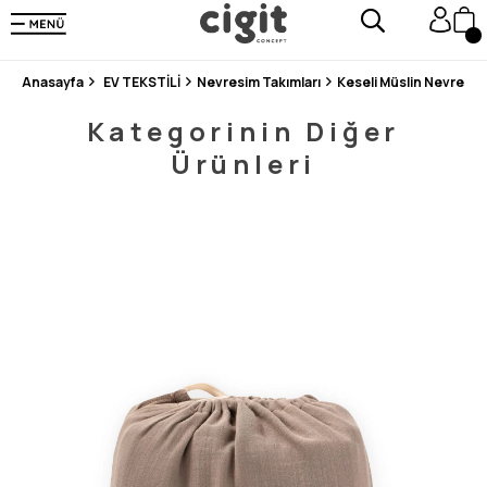
250.000'DEN FAZLA DEĞERLENDİRMEDE 5 ÜZERİNDEN 4.8 PUAN ALDI ⭐⭐⭐⭐⭐
3 MİLYONDAN FAZLA MUTLU MÜŞTERİ ❤️ 10 MİLYON ÜRÜN
Anasayfa
EV TEKSTİLİ
Nevresim Takımları
Kategorinin Diğer
Ürünleri