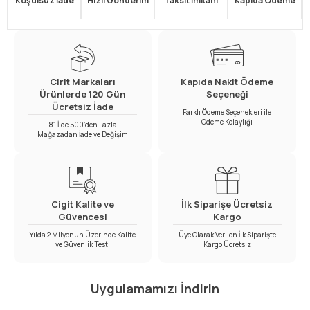
Koşulsuz İade
Hızlı Gönderim
Taksit İmkanı
Kapıda Ödeme
Cirit Markaları
Kapıda Nakit Ödeme
Ürünlerde 120 Gün
Seçeneği
Ücretsiz İade
Farklı Ödeme Seçenekleri ile
Ödeme Kolaylığı
81 İlde 500’den Fazla
Mağazadan İade ve Değişim
Cigit Kalite ve
İlk Siparişe Ücretsiz
Güvencesi
Kargo
Yılda 2 Milyonun Üzerinde Kalite
Üye Olarak Verilen İlk Siparişte
ve Güvenlik Testi
Kargo Ücretsiz
Uygulamamızı İndirin