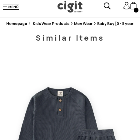
En Uygun Fiyat Garantisi !
300₺ ve Üzeri Alışverişlerde Kargo Ücretsiz !
Koşulsuz Şartsız İade İmkanı
Homepage
Kıds Wear Products
Men Wear
Baby Boy [0 - 5 years]
Similar Items