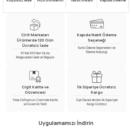
Koşulsuz İade
Hızlı Gönderim
Taksit İmkanı
Kapıda Ödeme
Cirit Markaları
Kapıda Nakit Ödeme
Ürünlerde 120 Gün
Seçeneği
Ücretsiz İade
Farklı Ödeme Seçenekleri ile
Ödeme Kolaylığı
81 İlde 500’den Fazla
Mağazadan İade ve Değişim
Cigit Kalite ve
İlk Siparişe Ücretsiz
Güvencesi
Kargo
Yılda 2 Milyonun Üzerinde Kalite
Üye Olarak Verilen İlk Siparişte
ve Güvenlik Testi
Kargo Ücretsiz
Uygulamamızı İndirin