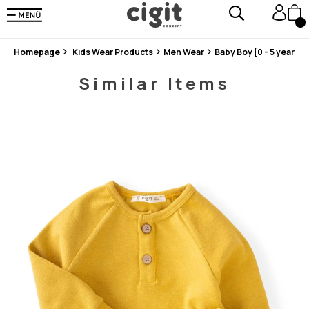
En Uygun Fiyat Garantisi !
300₺ ve Üzeri Alışverişlerde Kargo Ücretsiz !
Koşulsuz Şartsız İade İmkanı
Homepage
Kıds Wear Products
Men Wear
Baby Boy [0 - 5 years]
Similar Items