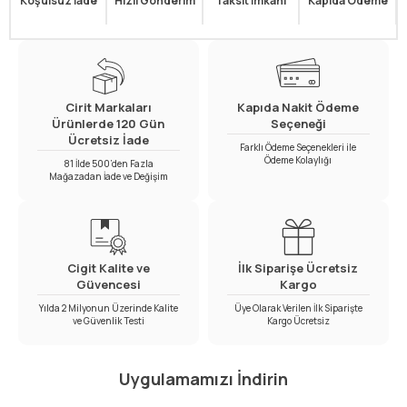
Koşulsuz İade
Hızlı Gönderim
Taksit İmkanı
Kapıda Ödeme
Cirit Markaları
Kapıda Nakit Ödeme
Ürünlerde 120 Gün
Seçeneği
Ücretsiz İade
Farklı Ödeme Seçenekleri ile
Ödeme Kolaylığı
81 İlde 500’den Fazla
Mağazadan İade ve Değişim
Cigit Kalite ve
İlk Siparişe Ücretsiz
Güvencesi
Kargo
Yılda 2 Milyonun Üzerinde Kalite
Üye Olarak Verilen İlk Siparişte
ve Güvenlik Testi
Kargo Ücretsiz
Uygulamamızı İndirin