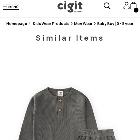
En Uygun Fiyat Garantisi !
300₺ ve Üzeri Alışverişlerde Kargo Ücretsiz !
Koşulsuz Şartsız İade İmkanı
Homepage
Kıds Wear Products
Men Wear
Baby Boy [0 - 5 years]
Similar Items