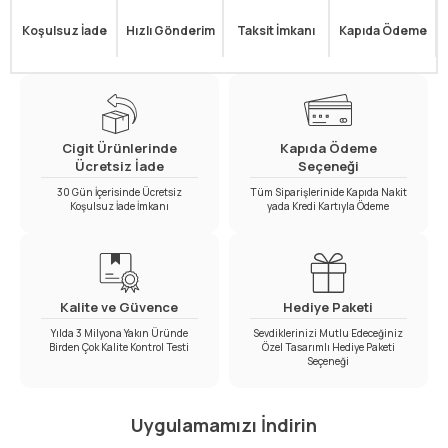
Koşulsuz İade
Hızlı Gönderim
Taksit İmkanı
Kapıda Ödeme
Cigit Ürünlerinde
Kapıda Ödeme
Ücretsiz İade
Seçeneği
30 Gün İçerisinde Ücretsiz
Tüm Siparişlerinide Kapıda Nakit
Koşulsuz İade İmkanı
yada Kredi Kartıyla Ödeme
Kalite ve Güvence
Hediye Paketi
Yılda 3 Milyona Yakın Üründe
Sevdiklerinizi Mutlu Edeceğiniz
Birden Çok Kalite Kontrol Testi
Özel Tasarımlı Hediye Paketi
Seçeneği
Uygulamamızı İndirin