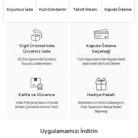
Koşulsuz İade
Hızlı Gönderim
Taksit İmkanı
Kapıda Ödeme
Cigit Ürünlerinde
Kapıda Ödeme
Ücretsiz İade
Seçeneği
30 Gün İçerisinde Ücretsiz
Tüm Siparişlerinide Kapıda Nakit
Koşulsuz İade İmkanı
yada Kredi Kartıyla Ödeme
Kalite ve Güvence
Hediye Paketi
Yılda 3 Milyona Yakın Üründe
Sevdiklerinizi Mutlu Edeceğiniz
Birden Çok Kalite Kontrol Testi
Özel Tasarımlı Hediye Paketi
Seçeneği
Uygulamamızı İndirin