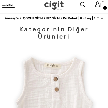
250.000'DEN FAZLA DEĞERLENDİRMEDE 5 ÜZERİNDEN 4.8 PUAN ALDI ⭐⭐⭐⭐⭐
3 MİLYONDAN FAZLA MUTLU MÜŞTERİ ❤️ 10 MİLYON ÜRÜN
Anasayfa
ÇOCUK GİYİM
KIZ GİYİM
Kız Bebek [ 0 - 5 Yaş ]
Tulum /
Kategorinin Diğer
Ürünleri