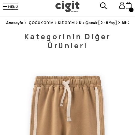
250.000'DEN FAZLA DEĞERLENDİRMEDE 5 ÜZERİNDEN 4.8 PUAN ALDI ⭐⭐⭐⭐⭐
3 MİLYONDAN FAZLA MUTLU MÜŞTERİ ❤️ 10 MİLYON ÜRÜN
Anasayfa
ÇOCUK GİYİM
KIZ GİYİM
Kız Çocuk [ 2 - 8 Yaş ]
Alt
Şe
Kategorinin Diğer
Ürünleri