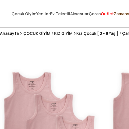
250.000'DEN FAZLA DEĞERLENDİRMEDE 5 ÜZERİNDEN 4.8 PUAN ALDI ⭐
Çocuk Giyim
Yeniler
Ev Tekstili
Aksesuar
Çorap
Outlet
Zamans
3 MİLYONDAN FAZLA MUTLU MÜŞTERİ ❤️ 10 MİLYON ÜRÜN
Anasayfa
ÇOCUK GİYİM
KIZ GİYİM
Kız Çocuk [ 2 - 8 Yaş ]
Çam