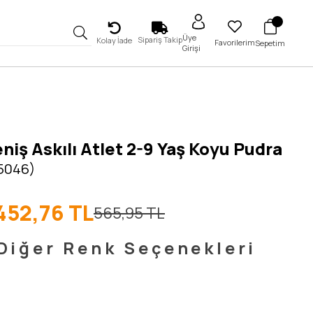
Üye
Sipariş Takip
Kolay İade
Favorilerim
Sepetim
Girişi
niş Askılı Atlet 2-9 Yaş Koyu Pudra
 5046)
452,76 TL
565,95 TL
Diğer Renk Seçenekleri