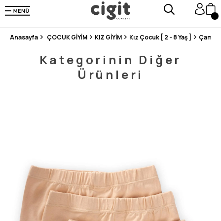
250.000'DEN FAZLA DEĞERLENDİRMEDE 5 ÜZERİNDEN 4.8 PUAN ALDI ⭐⭐⭐⭐⭐
3 MİLYONDAN FAZLA MUTLU MÜŞTERİ ❤️ 10 MİLYON ÜRÜN
Anasayfa
ÇOCUK GİYİM
KIZ GİYİM
Kız Çocuk [ 2 - 8 Yaş ]
Çamaşı
Kategorinin Diğer
Ürünleri