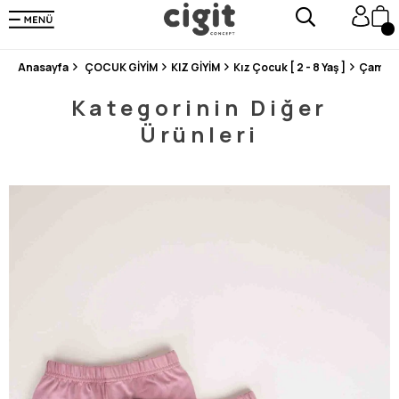
250.000'DEN FAZLA DEĞERLENDİRMEDE 5 ÜZERİNDEN 4.8 PUAN ALDI ⭐⭐⭐⭐⭐
3 MİLYONDAN FAZLA MUTLU MÜŞTERİ ❤️ 10 MİLYON ÜRÜN
Anasayfa
ÇOCUK GİYİM
KIZ GİYİM
Kız Çocuk [ 2 - 8 Yaş ]
Çamaşı
Kategorinin Diğer
Ürünleri